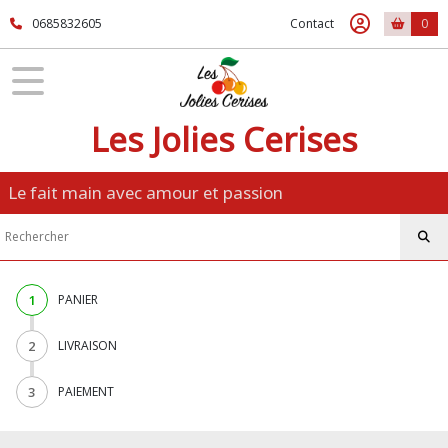
0685832605
Contact
0
Les Jolies Cerises
Le fait main avec amour et passion
1
PANIER
2
LIVRAISON
3
PAIEMENT